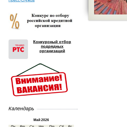
Пресс-служба
Конкурсный отбор
подрядных
организаций
Календарь
Май 2026
Пн
Вт
Ср
Чт
Пт
Сб
Вс