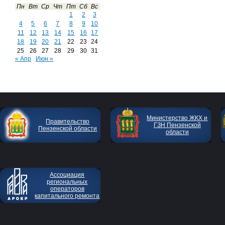
Пн
Вт
Ср
Чт
Пт
Сб
Вс
1
2
3
4
5
6
7
8
9
10
11
12
13
14
15
16
17
18
19
20
21
22
23
24
25
26
27
28
29
30
31
« Апр
Июн »
Министерство ЖКХ и
Правительство
ГЗН Пензенской
Пензенской области
области
Ассоциация
региональных
операторов
капитального ремонта