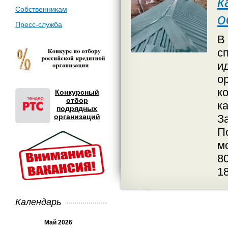
к
Собственникам
о
Пресс-служба
В
с
и
о
к
Конкурсный
отбор
к
подрядных
организаций
З
П
м
8
1
Календарь
Май 2026