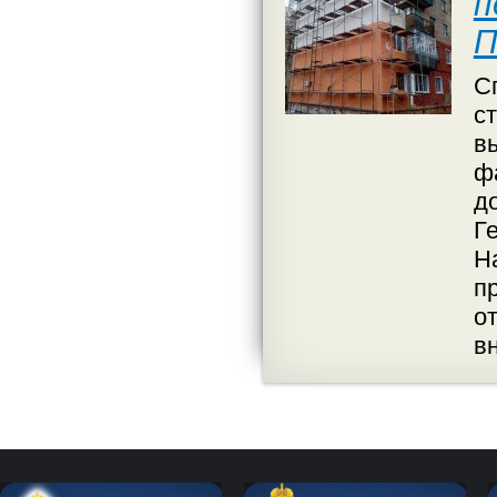
п
П
С
с
в
ф
до
Г
Н
п
о
в