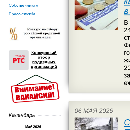
к
Собственникам
в
Пресс-служба
В
2
с
Ф
г
Конкурсный
отбор
ж
подрядных
организаций
2
з
е
06 МАЯ 2026
Календарь
С
Май 2026