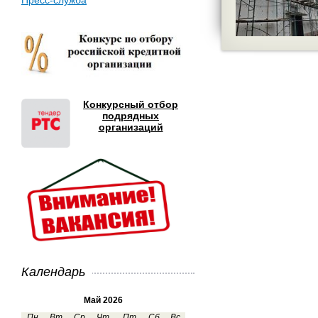
Пресс-служба
Конкурсный отбор
подрядных
организаций
Календарь
Май 2026
Пн
Вт
Ср
Чт
Пт
Сб
Вс