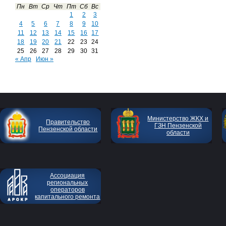
Пн
Вт
Ср
Чт
Пт
Сб
Вс
1
2
3
4
5
6
7
8
9
10
11
12
13
14
15
16
17
18
19
20
21
22
23
24
25
26
27
28
29
30
31
« Апр
Июн »
Министерство ЖКХ и
Правительство
ГЗН Пензенской
Пензенской области
области
Ассоциация
региональных
операторов
капитального ремонта