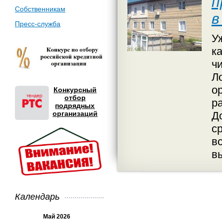
п
Собственникам
в
Пресс-служба
У
к
ч
Л
о
Конкурсный
отбор
р
подрядных
организаций
Д
с
в
в
Календарь
Май 2026