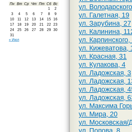
Пн
Вт
Ср
Чт
Пт
Сб
Вс
ул. Володарского
1
2
ул. Галетная, 19
3
4
5
6
7
8
9
10
11
12
13
14
15
16
ул. Зарубина, 27
17
18
19
20
21
22
23
ул. Калинина, 11
24
25
26
27
28
29
30
31
ул. Карпинского,
« Июл
ул. Кижеватова, 
ул. Красная, 31
ул. Кулакова, 4
ул. Ладожская, 3
ул. Ладожская, 1
ул. Ладожская, 4
ул. Ладожская, 6
ул. Максима Горь
ул. Мира, 20
ул. Московская/
ул. Попова, 8