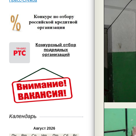
Пресс-служба
Конкурсный отбор
подрядных
организаций
Календарь
Август 2026
Пн
Вт
Ср
Чт
Пт
Сб
Вс