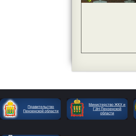
Министерство ЖКХ и
Правительство
ГЗН Пензенской
Пензенской области
области