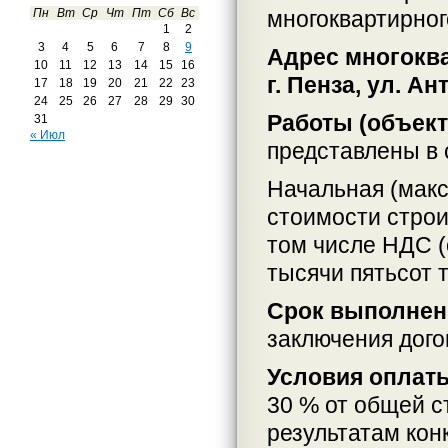
многоквартирно
Пн
Вт
Ср
Чт
Пт
Сб
Вс
1
2
3
4
5
6
7
8
9
Адрес многокв
10
11
12
13
14
15
16
г. Пенза, ул. Ан
17
18
19
20
21
22
23
24
25
26
27
28
29
30
Работы (объек
31
« Июл
представлены в 
Начальная (макс
стоимости строи
том числе НДС (
тысячи пятьсот т
Срок выполнен
заключения дого
Условия оплат
30 % от общей с
результатам кон