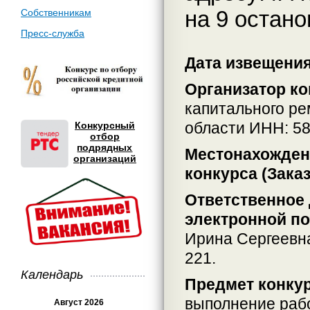
на 9 остано
Собственникам
Пресс-служба
Дата извещения:
Организатор ко
капитального р
области ИНН: 5
Конкурсный
отбор
подрядных
Местонахождени
организаций
конкурса (Заказ
Ответственное 
электронной по
Ирина Сергеевн
221.
Календарь
Предмет конкур
выполнение раб
Август 2026