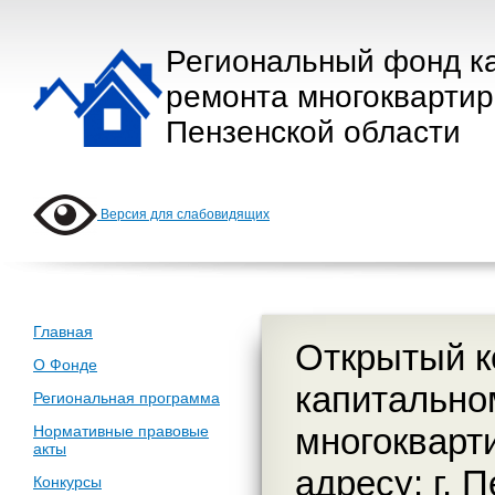
Региональный фонд к
ремонта многокварти
Пензенской области
Версия для слабовидящих
Главная
Открытый к
О Фонде
капитально
Региональная программа
многокварт
Нормативные правовые
акты
адресу: г. 
Конкурсы