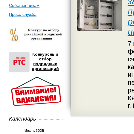
з
Собственникам
п
Пресс-служба
р
и
7
ф
Конкурсный
с
отбор
подрядных
к
организаций
и
п
р
К
г.
Календарь
Июль 2025