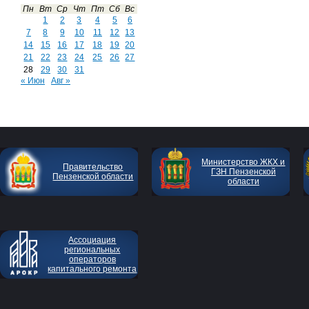
Пн
Вт
Ср
Чт
Пт
Сб
Вс
1
2
3
4
5
6
7
8
9
10
11
12
13
14
15
16
17
18
19
20
21
22
23
24
25
26
27
28
29
30
31
« Июн
Авг »
Министерство ЖКХ и
Правительство
ГЗН Пензенской
Пензенской области
области
Ассоциация
региональных
операторов
капитального ремонта