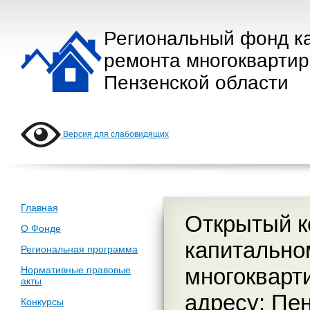
Региональный фонд к
ремонта многокварти
Пензенской области
Версия для слабовидящих
Главная
Открытый к
О Фонде
капитально
Региональная программа
многокварт
Нормативные правовые
акты
адресу: Пен
Конкурсы