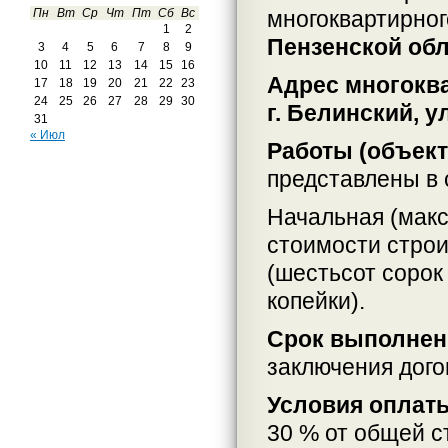
многоквартирно
Пн
Вт
Ср
Чт
Пт
Сб
Вс
1
2
Пензенской обл
3
4
5
6
7
8
9
10
11
12
13
14
15
16
Адрес многокв
17
18
19
20
21
22
23
24
25
26
27
28
29
30
г. Белинский, у
31
« Июл
Работы (объек
представлены в 
Начальная (макс
стоимости строи
(шестьсот сорок
копейки).
Срок выполнен
заключения дого
Условия оплат
30 % от общей с