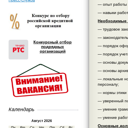
Пресс-служба
— опыт работы 
— навыки работ
Необходимые 
— трудовое зак
— законодатель
Конкурсный отбор
— порядок офор
подрядных
организаций
— порядок учет
— основы докум
— основы архив
— локальные но
персоналу;
— нормы этики 
— уверенный по
Календарь
— умение грамо
— умение рабо
Август 2026
Основные дол
Пн
Вт
Ср
Чт
Пт
Сб
Вс