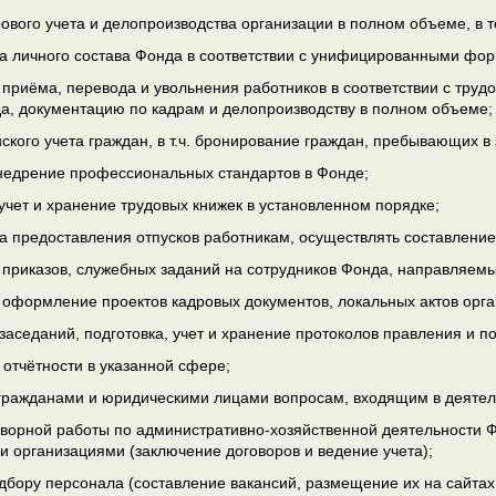
ового учета и делопроизводства организации в полном объеме, в т
а личного состава Фонда в соответствии с унифицированными фо
риёма, перевода и увольнения работников в соответствии с труд
а, документацию по кадрам и делопроизводству в полном объеме;
кого учета граждан, в т.ч. бронирование граждан, пребывающих в 
недрение профессиональных стандартов в Фонде;
учет и хранение трудовых книжек в установленном порядке;
а предоставления отпусков работникам, осуществлять составление
риказов, служебных заданий на сотрудников Фонда, направляемы
 оформление проектов кадровых документов, локальных актов орга
заседаний, подготовка, учет и хранение протоколов правления и п
отчётности в указанной сфере;
гражданами и юридическими лицами вопросам, входящим в деятел
ворной работы по административно-хозяйственной деятельности Фо
 организациями (заключение договоров и ведение учета);
дбору персонала (составление вакансий, размещение их на сайтах