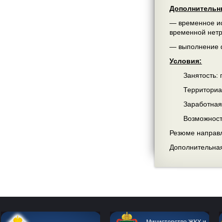
Дополнительн
— временное ис
временной нетр
— выполнение ф
Условия:
Занятость: пн-
Территориально
Заработная пла
Возможность е
Резюме направл
Дополнительная