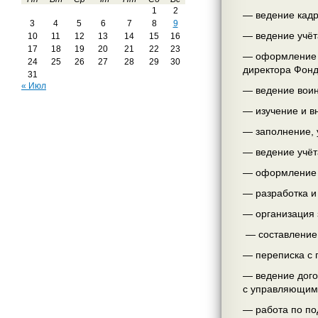
1
2
— ведение кадр
3
4
5
6
7
8
9
— ведение учёт
10
11
12
13
14
15
16
17
18
19
20
21
22
23
— оформление п
24
25
26
27
28
29
30
директора Фонд
31
« Июл
— ведение воинс
— изучение и в
— заполнение, 
— ведение учёт
— оформление п
— разработка и
— организация 
— составление 
— переписка с 
— ведение дого
с управляющими
— работа по по