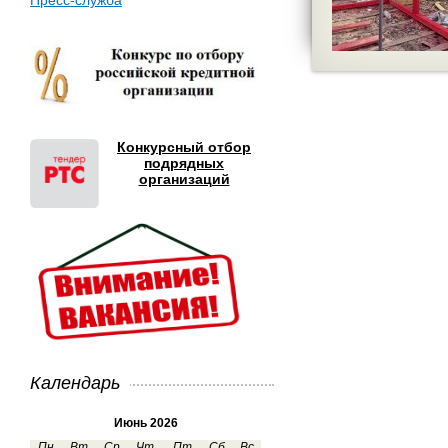
Пресс-служба
Конкурсный отбор
подрядных
организаций
Календарь
Июнь 2026
Пн
Вт
Ср
Чт
Пт
Сб
Вс