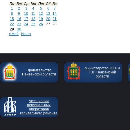
Пн
Вт
Ср
Чт
Пт
Сб
Вс
1
2
3
4
5
6
7
8
9
10
11
12
13
14
15
16
17
18
19
20
21
22
23
24
25
26
27
28
29
30
« Май
Июл »
Министерство ЖКХ и
Правительство
ГЗН Пензенской
Пензенской области
области
Ассоциация
региональных
операторов
капитального ремонта