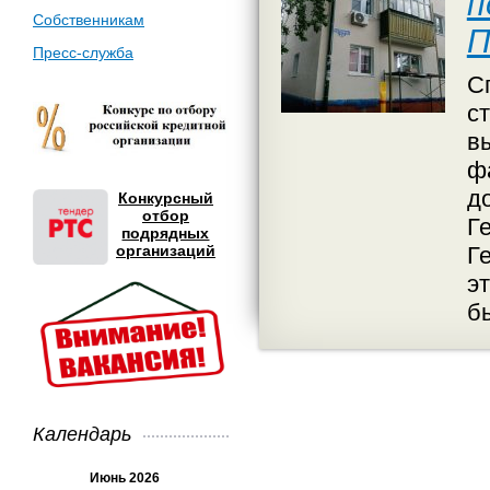
п
Собственникам
П
Пресс-служба
С
с
в
ф
до
Конкурсный
отбор
Ге
подрядных
организаций
Г
э
б
Календарь
Июнь 2026