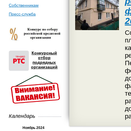
р
Собственникам
ф
Пресс-служба
2
С
п
к
Конкурсный
р
отбор
П
подрядных
организаций
ф
д
ф
т
р
д
р
Календарь
Ноябрь 2024