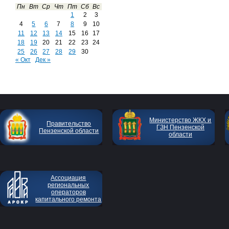
Пн
Вт
Ср
Чт
Пт
Сб
Вс
1
2
3
4
5
6
7
8
9
10
11
12
13
14
15
16
17
18
19
20
21
22
23
24
25
26
27
28
29
30
« Окт
Дек »
Министерство ЖКХ и
Правительство
ГЗН Пензенской
Пензенской области
области
Ассоциация
региональных
операторов
капитального ремонта