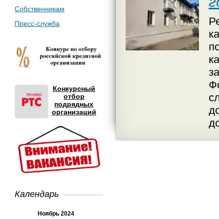
г
Собственникам
Р
Пресс-служба
к
п
к
з
Ф
Конкурсный
с
отбор
подрядных
д
организаций
д
Календарь
Ноябрь 2024