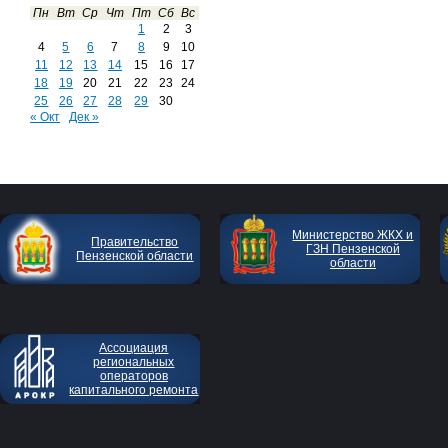
Пн
Вт
Ср
Чт
Пт
Сб
Вс
1
2
3
4
5
6
7
8
9
10
11
12
13
14
15
16
17
18
19
20
21
22
23
24
25
26
27
28
29
30
« Окт
Дек »
Министерство ЖКХ и
Правительство
ГЗН Пензенской
Пензенской области
области
Ассоциация
региональных
операторов
капитального ремонта