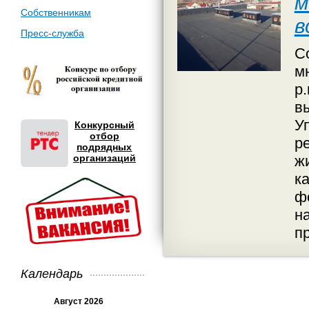
м
Собственникам
в
Пресс-служба
С
м
р
в
У
Конкурсный
отбор
р
подрядных
организаций
ж
к
ф
н
п
Календарь
Август 2026