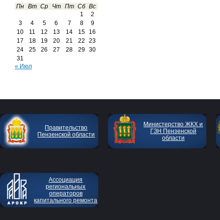
Пн
Вт
Ср
Чт
Пт
Сб
Вс
1
2
3
4
5
6
7
8
9
10
11
12
13
14
15
16
17
18
19
20
21
22
23
24
25
26
27
28
29
30
31
« Июл
Министерство ЖКХ и
Правительство
ГЗН Пензенской
Пензенской области
области
Ассоциация
региональных
операторов
капитального ремонта