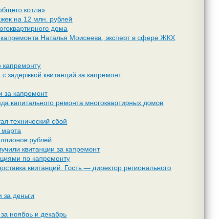
«общего котла»
жек на 12 млн. рублей
ногоквартирного дома
 капремонта Наталья Моисеева, эксперт в сфере ЖКХ
о капремонту
 с задержкой квитанций за капремонт
и за капремонт
нда капитального ремонта многоквартирных домов
тал технический сбой
е марта
иллионов рублей
лучили квитанции за капремонт
нциями по капремонту
оставка квитанций. Гость — директор регионального
 за деньги
 за ноябрь и декабрь