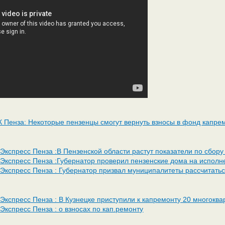
К Пенза: Некоторые пензенцы смогут вернуть взносы в фонд капре
 Экспресс Пенза :В Пензенской области растут показатели по сбору
 Экспресс Пенза :Губернатор проверил пензенские дома на испол
 Экспресс Пенза : Губернатор призвал муниципалитеты рассчитатьс
 Экспресс Пенза : В Кузнецке приступили к капремонту 20 многокв
Экспресс Пенза : о взносах по кап.ремонту