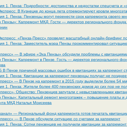
ия 1. Пенза: Подробности: достоинства и недостатки спецсчета и 
Экспресс: В Кузнецке до конца лета отремонтируют кровли многоэта
сия 1. Пенза: Пензенцы могут перенести срок капремонта своего м
о Пензы»: Капремонт МКД. Гости — директор регионального фонда
инин
Экспресс: «Пенза-Пресс» проведет масштабный онлайн-брифинг п
сия 1. Пенза: Заместитель мэра Пензы прокомментировал ситуацию
спресс» — В эфире «Эха Пензы» обсудили проблемы с квитанциям
о Пензы»: Капремонт в Пензе. Гость — директор регионального фо
ева
35 В Пензе причиной массовых ошибок в квитанциях за капремонт с
сия 1. Пенза: Квитанции за капремонт пензенцы получат не поздне
спресс» — В Пензе на капремонт в 2015 году выделили более 54 м
сия 1. Пенза: Жители более 400 пензенских домов до сих пор не по
спресс»- Общество: Пензенцев запутали с невыставленными квита
о Пензы»: Капитальный ремонт многоэтажек – повышение платы и д
нта МКД Наталья Моисеева
 канал» — Региональный фонд капремонта готов печатать квитанции
спресс» — В Пензе обсудили ситуацию со счетами за капремонт
сия 1. Пенза: Сотни пензенцев не получили квитанции за капремонт