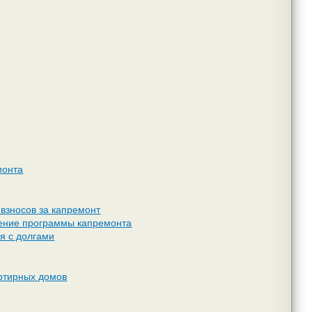
монта
 взносов за капремонт
нение программы капремонта
я с долгами
артирных домов