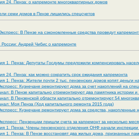
сия 24. Пенза: о капремонте многоквартирных домов
ели семи домов в Пензе лишились спецсчетов
Экспресс: В Пензе на сэкономленные средства проведут капремон
о России: Андрей Чибис о капремонте
сия 1. Пенза: Депутаты Госдумы предложили компенсировать насе
сия 24. Пенза: как можно сократить срок ожидания капремонта
ия 1. Пенза: Жители почти 2 тыс. пензенских домов копят деньги н
Экспресс: Кузнечане ремонтируют дома за счет накоплений на спец
канал: В Пензе капитально отремонтируют два памятника истории и
канал: В Пензенской области капитально отремонтируют 54 многок
канал: Моя Пенза (Ход капитального ремонта 2015 года)
Экспресс: Кузнечане ремонтируют дома за средства, накопленные 
Экспресс: Пензенцам пришли счета за капремонт за несколько мес
сия 1. Пенза: Члены пензенского отделения ОНФ начали инспекции
сия 1. Пенза: В Пензе восстановят два жилых дома, признанных па