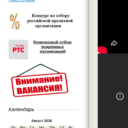
Пресс-служба
Конкурсный отбор
подрядных
организаций
Календарь
Август 2026
Пн
Вт
Ср
Чт
Пт
Сб
Вс