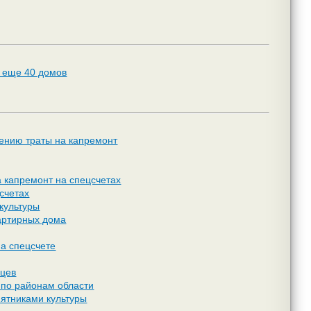
т еще 40 домов
лению траты на капремонт
а капремонт на спецсчетах
счетах
 культуры
вартирных дома
на спецсчете
яцев
 по районам области
мятниками культуры