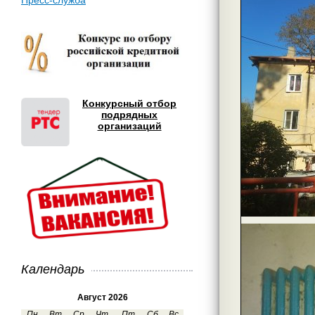
Пресс-служба
Конкурсный отбор
подрядных
организаций
Календарь
Август 2026
Пн
Вт
Ср
Чт
Пт
Сб
Вс