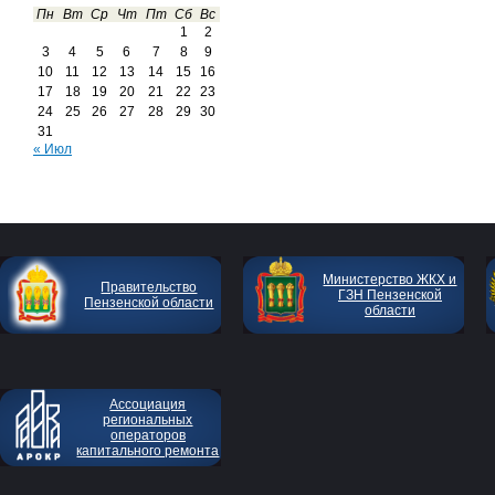
Пн
Вт
Ср
Чт
Пт
Сб
Вс
1
2
3
4
5
6
7
8
9
10
11
12
13
14
15
16
17
18
19
20
21
22
23
24
25
26
27
28
29
30
31
« Июл
Министерство ЖКХ и
Правительство
ГЗН Пензенской
Пензенской области
области
Ассоциация
региональных
операторов
капитального ремонта