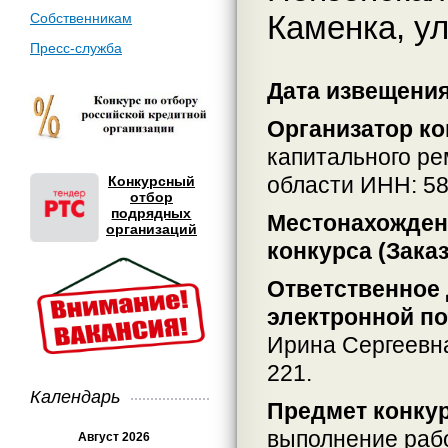
Каменка, ул
Собственникам
Пресс-служба
Дата извещения:
Организатор ко
капитального р
области ИНН: 5
Конкурсный
отбор
подрядных
Местонахождени
организаций
конкурса (Заказ
Ответственное 
электронной по
Ирина Сергеевн
221.
Календарь
Предмет конкур
выполнение раб
Август 2026