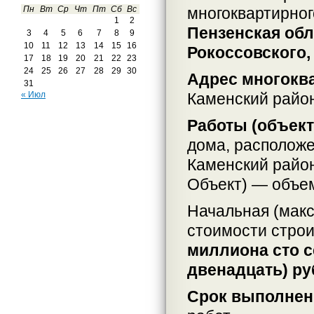
многоквартирног
Пн
Вт
Ср
Чт
Пт
Сб
Вс
1
2
Пензенская обла
3
4
5
6
7
8
9
10
11
12
13
14
15
16
Рокоссовского,
17
18
19
20
21
22
23
24
25
26
27
28
29
30
Адрес многокв
31
Каменский район,
« Июл
Работы (объек
дома, расположе
Каменский район,
Объект) — объем
Начальная (макс
стоимости строи
миллиона сто 
двенадцать) ру
Срок выполнен