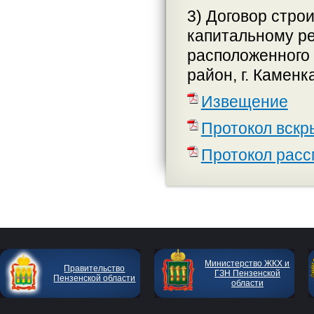
3) Договор стро
капитальному ре
расположенного 
район, г. Каменка
Извещение
Протокол вскр
Протокол расс
Министерство ЖКХ и
Правительство
ГЗН Пензенской
Пензенской области
области