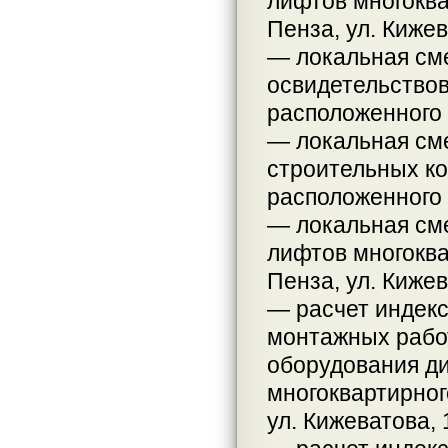
лифтов многоква
Пенза, ул. Кижев
— локальная сме
освидетельствов
расположенного п
— локальная см
строительных ко
расположенного п
— локальная сме
лифтов многоква
Пенза, ул. Кижев
— расчет индекс
монтажных работ
оборудования ди
многоквартирного
ул. Кижеватова, 