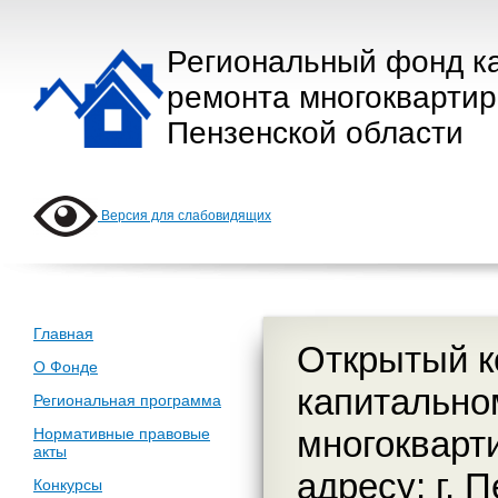
Региональный фонд к
ремонта многокварти
Пензенской области
Версия для слабовидящих
Главная
Открытый к
О Фонде
капитально
Региональная программа
многокварт
Нормативные правовые
акты
адресу: г. 
Конкурсы