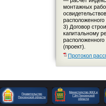
— расчет индекс
монтажных работ
освидетельствов
расположенного п
3) Договор стро
капитальному ре
расположенного п
(проект).
Протокол расс
Министерство ЖКХ и
Правительство
ГЗН Пензенской
Пензенской области
области