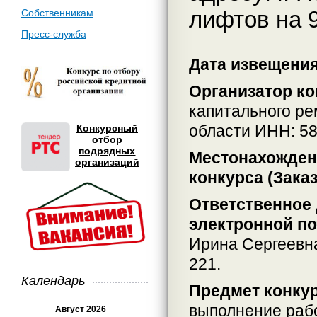
лифтов на 9
Собственникам
Пресс-служба
Дата извещения:
Организатор ко
капитального р
области ИНН: 5
Конкурсный
отбор
подрядных
Местонахождени
организаций
конкурса (Заказ
Ответственное 
электронной по
Ирина Сергеевн
221.
Календарь
Предмет конкур
выполнение раб
Август 2026