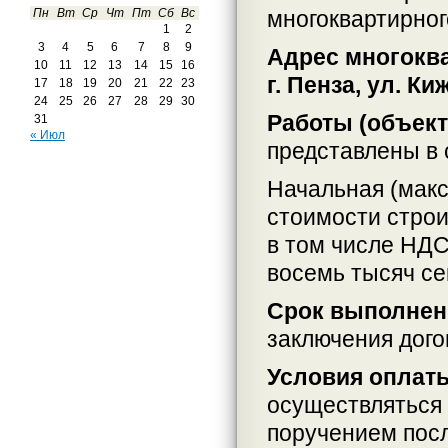
многоквартирно
Пн
Вт
Ср
Чт
Пт
Сб
Вс
1
2
3
4
5
6
7
8
9
Адрес многокв
10
11
12
13
14
15
16
г. Пенза, ул. Ки
17
18
19
20
21
22
23
24
25
26
27
28
29
30
Работы (объек
31
« Июл
представлены в 
Начальная (макс
стоимости строи
в том числе НДС
восемь тысяч се
Срок выполнен
заключения дого
Условия оплат
осуществляться
поручением посл