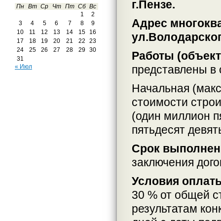
г.Пензе.
Пн
Вт
Ср
Чт
Пт
Сб
Вс
1
2
Адрес многокв
3
4
5
6
7
8
9
10
11
12
13
14
15
16
ул.Володарского
17
18
19
20
21
22
23
24
25
26
27
28
29
30
Работы (объек
31
представлены в 
« Июл
Начальная (макс
стоимости строи
(один миллион п
пятьдесят девять
Срок выполнен
заключения дого
Условия оплат
30 % от общей с
результатам кон