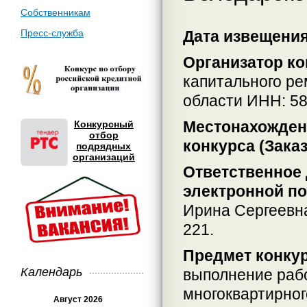
Собственникам
Пресс-служба
Дата извещения:
Организатор ко
капитального р
области ИНН: 5
Местонахождени
Конкурсный
отбор
конкурса (Заказ
подрядных
организаций
Ответственное 
электронной по
Ирина Сергеевн
221.
Предмет конкур
Календарь
выполнение рабо
многоквартирно
Август 2026