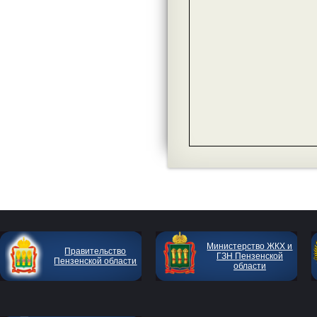
Министерство ЖКХ и
Правительство
ГЗН Пензенской
Пензенской области
области