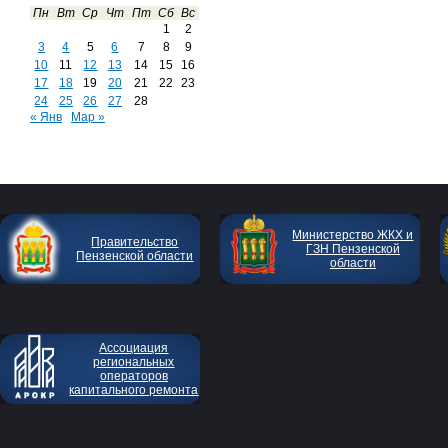
Пн
Вт
Ср
Чт
Пт
Сб
Вс
1
2
3
4
5
6
7
8
9
10
11
12
13
14
15
16
17
18
19
20
21
22
23
24
25
26
27
28
« Янв
Мар »
Министерство ЖКХ и
Правительство
ГЗН Пензенской
Пензенской области
области
Ассоциация
региональных
операторов
капитального ремонта