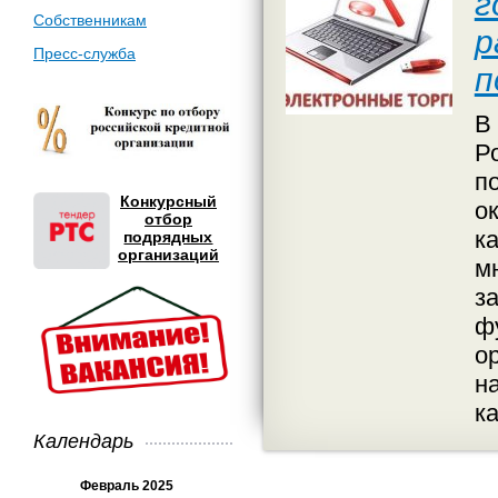
г
Собственникам
р
Пресс-служба
п
В
Р
п
Конкурсный
о
отбор
к
подрядных
организаций
м
з
ф
о
н
к
Календарь
Февраль 2025