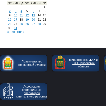
Пн
Вт
Ср
Чт
Пт
Сб
Вс
1
2
3
4
5
6
7
8
9
10
11
12
13
14
15
16
17
18
19
20
21
22
23
24
25
26
27
28
29
30
31
« Ноя
Янв »
Министерство ЖКХ и
Правительство
ГЗН Пензенской
Пензенской области
области
Ассоциация
региональных
операторов
капитального ремонта