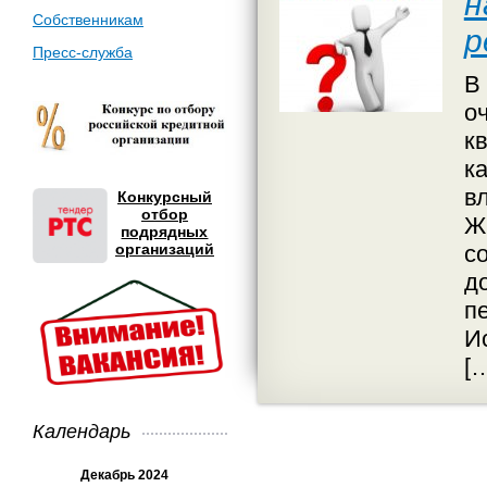
н
Собственникам
р
Пресс-служба
В
о
к
к
вл
Конкурсный
отбор
Ж
подрядных
организаций
с
д
п
И
[
Календарь
Декабрь 2024