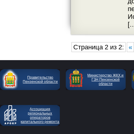
д
п
И
[
Страница 2 из 2:
«
Министерство ЖКХ и
Правительство
ГЗН Пензенской
Пензенской области
области
Ассоциация
региональных
операторов
капитального ремонта