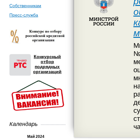
р
Собственникам
о
Пресс-служба
к
м
М
№
Конкурсный
м
отбор
подрядных
о
организаций
м
н
р
д
с
с
Календарь
ч
Май 2024