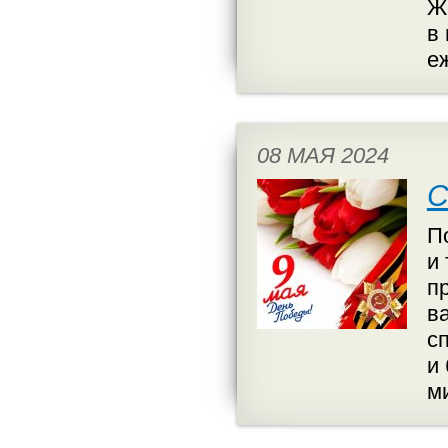
Ж
в
е
08 МАЯ 2024
С
П
и
п
в
с
и
м