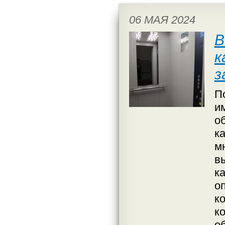
06 МАЯ 2024
В
к
з
П
и
о
к
м
в
к
о
к
к
о