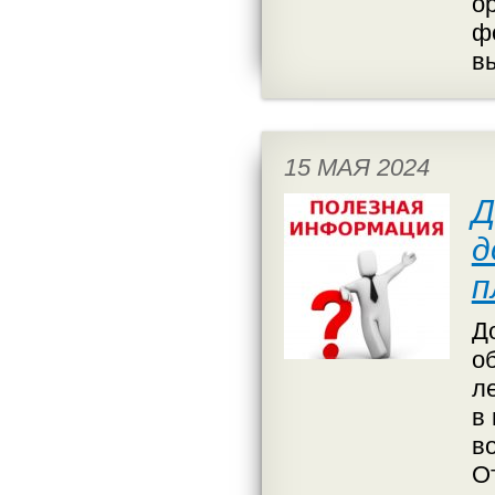
о
ф
в
15 МАЯ 2024
Д
д
п
Д
о
л
в
в
О