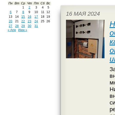
Пн
Вт
Ср
Чт
Пт
Сб
Вс
1
2
3
4
5
6
7
8
9
10
11
12
16 МАЯ 2024
13
14
15
16
17
18
19
20
21
22
23
24
25
26
Н
27
28
29
30
31
« Апр
Июн »
о
к
о
и
З
в
м
Н
в
с
р