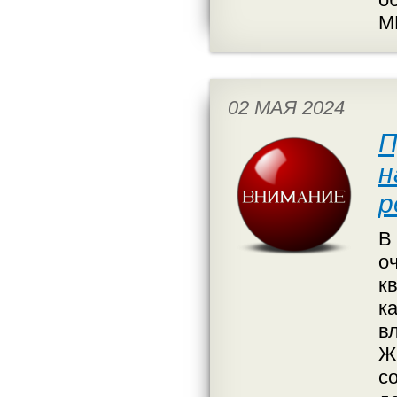
М
02 МАЯ 2024
П
н
р
В
о
к
к
вл
Ж
с