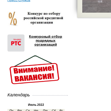
Пресс-служба
Конкурсный отбор
подрядных
организаций
Календарь
Июль 2022
Пн
Вт
Ср
Чт
Пт
Сб
Вс