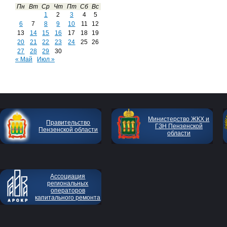
Пн
Вт
Ср
Чт
Пт
Сб
Вс
1
2
3
4
5
6
7
8
9
10
11
12
13
14
15
16
17
18
19
20
21
22
23
24
25
26
27
28
29
30
« Май
Июл »
Министерство ЖКХ и
Правительство
ГЗН Пензенской
Пензенской области
области
Ассоциация
региональных
операторов
капитального ремонта