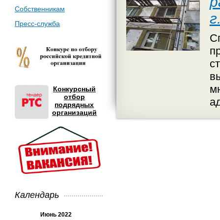
р
Собственникам
г
Пресс-служба
С
п
с
в
м
Конкурсный
отбор
а
подрядных
организаций
Календарь
Июнь 2022