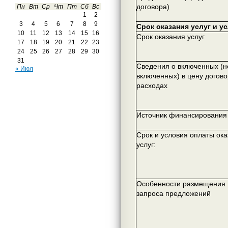
договора)
Пн
Вт
Ср
Чт
Пт
Сб
Вс
1
2
3
4
5
6
7
8
9
Срок оказания услуг и у
10
11
12
13
14
15
16
Срок оказания услуг
17
18
19
20
21
22
23
24
25
26
27
28
29
30
31
Сведения о включенных (н
« Июл
включенных) в цену догов
расходах
Источник финансирования
Срок и условия оплаты ок
услуг:
Особенности размещения
запроса предложений