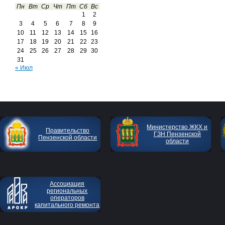
Пн
Вт
Ср
Чт
Пт
Сб
Вс
1
2
3
4
5
6
7
8
9
10
11
12
13
14
15
16
17
18
19
20
21
22
23
24
25
26
27
28
29
30
31
« Июл
Министерство ЖКХ и
Правительство
ГЗН Пензенской
Пензенской области
области
Ассоциация
региональных
операторов
капитального ремонта