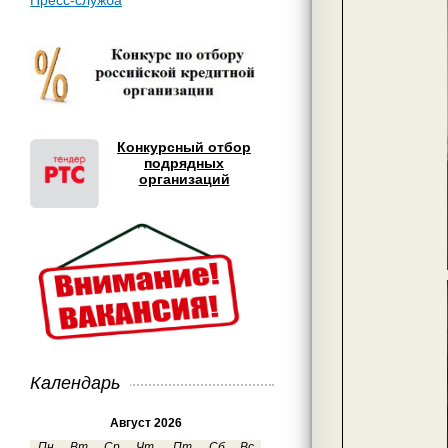
Пресс-служба
Конкурсный отбор
подрядных
организаций
Календарь
Август 2026
Пн
Вт
Ср
Чт
Пт
Сб
Вс