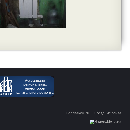
Ассоциация
региональных
операторов
капитального ремонта
Denzhakov.Ru
—
Создание сайта