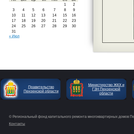
1
2
3
4
5
6
7
8
9
10
11
12
13
14
15
16
17
18
19
20
21
22
23
24
25
26
27
28
29
30
31
« Июл
Министерство ЖКХ и
Правительство
ГЗН Пензенской
Пензенской области
области
© Региональный фонд капитального ремонта многоквартирных домов П
Контакты