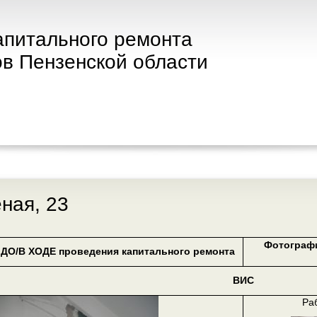
апитального ремонта
в Пензенской области
еная, 23
Фотограф
ДО/В ХОДЕ проведения капитального ремонта
ВИС
Ра