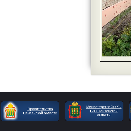
Министерство ЖКХ и
Правительство
ГЗН Пензенской
Пензенской области
области