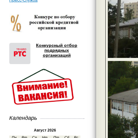
Пресс-служба
Конкурсный отбор
подрядных
организаций
Календарь
Август 2026
Пн
Вт
Ср
Чт
Пт
Сб
Вс