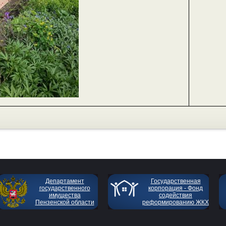
Департамент
Государственная
государственного
корпорация - Фонд
имущества
содействия
Пензенской области
реформированию ЖКХ