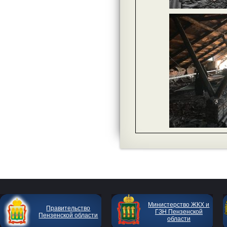
Министерство ЖКХ и
Правительство
ГЗН Пензенской
Пензенской области
области