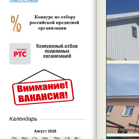
Пресс-служба
Конкурсный отбор
подрядных
организаций
Календарь
Август 2026
Пн
Вт
Ср
Чт
Пт
Сб
Вс