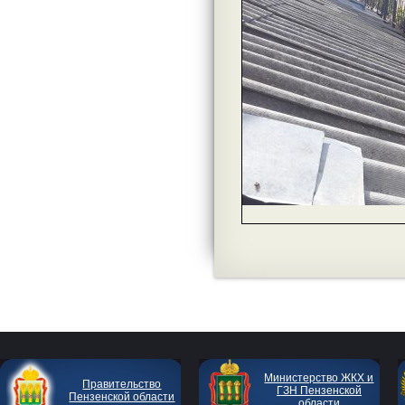
Министерство ЖКХ и
Правительство
ГЗН Пензенской
Пензенской области
области