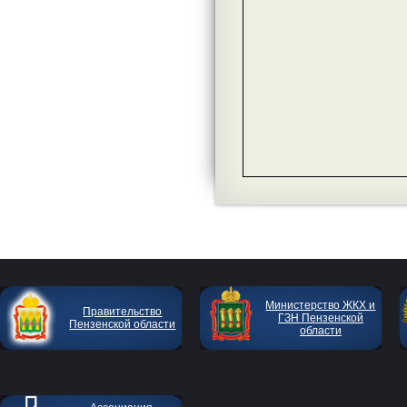
Министерство ЖКХ и
Правительство
ГЗН Пензенской
Пензенской области
области