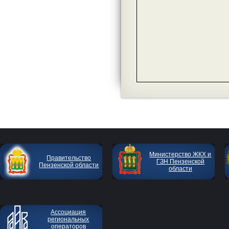
Министерство ЖКХ и
Правительство
ГЗН Пензенской
Пензенской области
области
Ассоциация
региональных
операторов