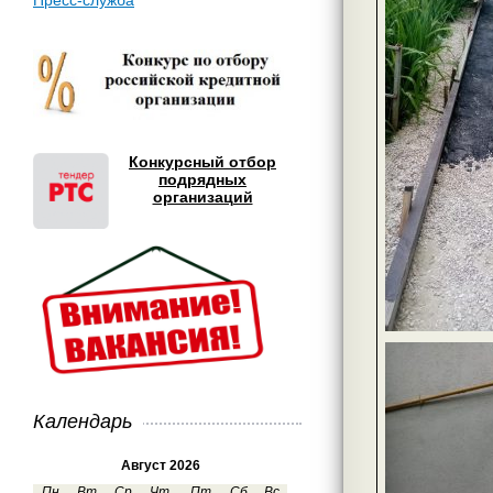
Пресс-служба
Конкурсный отбор
подрядных
организаций
Календарь
Август 2026
Пн
Вт
Ср
Чт
Пт
Сб
Вс