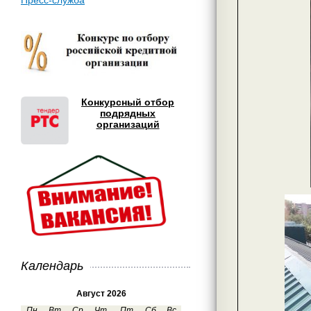
Пресс-служба
Конкурсный отбор
подрядных
организаций
Календарь
Август 2026
Пн
Вт
Ср
Чт
Пт
Сб
Вс