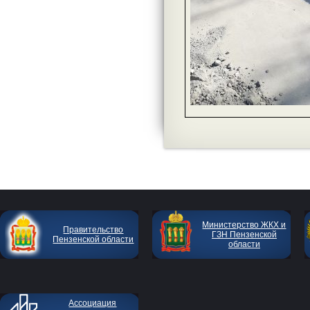
Министерство ЖКХ и
Правительство
ГЗН Пензенской
Пензенской области
области
Ассоциация