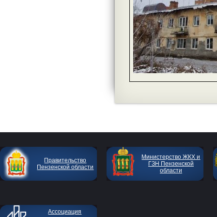
Министерство ЖКХ и
Правительство
ГЗН Пензенской
Пензенской области
области
Ассоциация