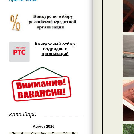
Пресс-служба
Конкурсный отбор
подрядных
организаций
Календарь
Август 2026
Пн
Вт
Ср
Чт
Пт
Сб
Вс