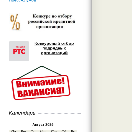
Пресс-служба
Конкурсный отбор
подрядных
организаций
Календарь
Август 2026
Пн
Вт
Ср
Чт
Пт
Сб
Вс