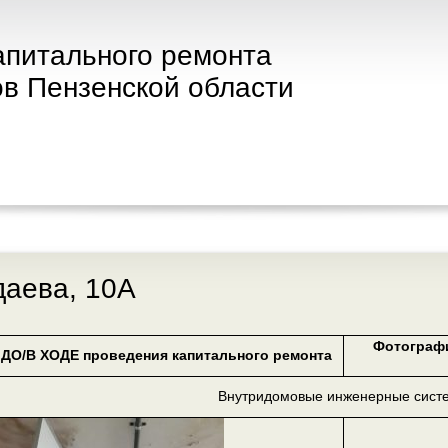
апитального ремонта
в Пензенской области
даева, 10А
Фотограф
ДО/В ХОДЕ проведения капитального ремонта
Внутридомовые инженерные сист