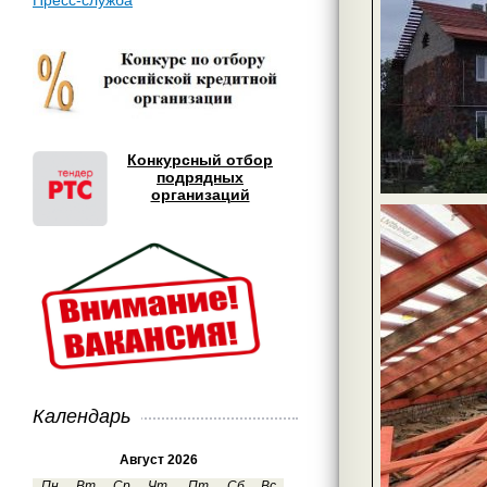
Пресс-служба
Конкурсный отбор
подрядных
организаций
Календарь
Август 2026
Пн
Вт
Ср
Чт
Пт
Сб
Вс