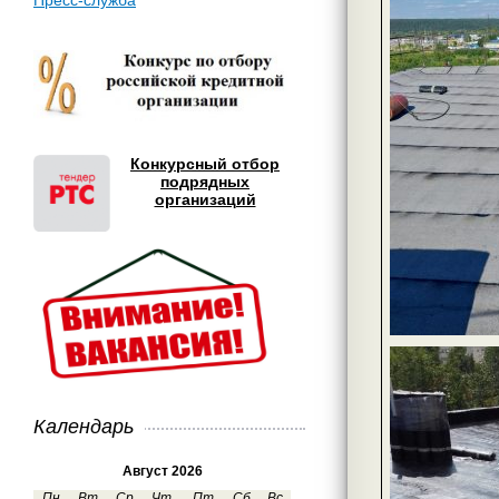
Пресс-служба
Конкурсный отбор
подрядных
организаций
Календарь
Август 2026
Пн
Вт
Ср
Чт
Пт
Сб
Вс