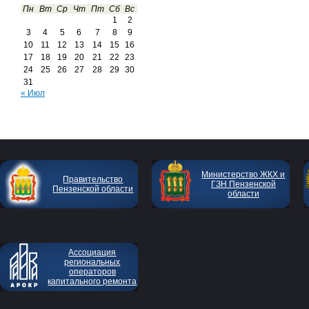
Пн
Вт
Ср
Чт
Пт
Сб
Вс
1
2
3
4
5
6
7
8
9
10
11
12
13
14
15
16
17
18
19
20
21
22
23
24
25
26
27
28
29
30
31
« Июл
Министерство ЖКХ и
Правительство
ГЗН Пензенской
Пензенской области
области
Ассоциация
региональных
операторов
капитального ремонта