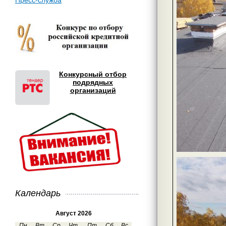
Пресс-служба
Конкурсный отбор
подрядных
организаций
Календарь
Август 2026
Пн
Вт
Ср
Чт
Пт
Сб
Вс