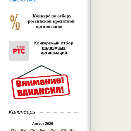
Пресс-служба
Конкурсный отбор
подрядных
организаций
Календарь
Август 2026
Пн
Вт
Ср
Чт
Пт
Сб
Вс