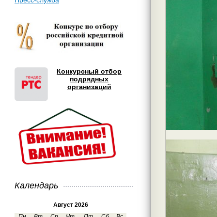
Пресс-служба
Конкурсный отбор
подрядных
организаций
Календарь
Август 2026
Пн
Вт
Ср
Чт
Пт
Сб
Вс